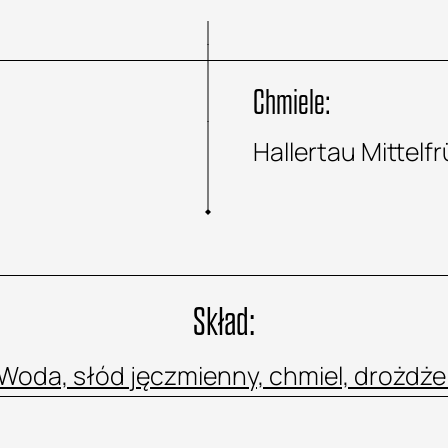
Chmiele:
Hallertau Mittelf
Skład:
Woda, słód jęczmienny, chmiel, drożdże