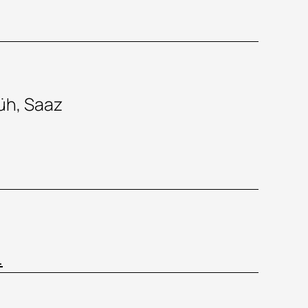
rüh, Saaz
.