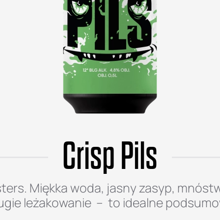
Crisp Pils
sters. Miękka woda, jasny zasyp, mnóst
ługie leżakowanie – to idealne podsumo