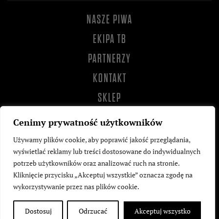
NASZE PIWA
EKIPA TB
PARTNERZY
KONTAKT
SKLEP
Cenimy prywatność użytkowników
Używamy plików cookie, aby poprawić jakość przeglądania,
wyświetlać reklamy lub treści dostosowane do indywidualnych
potrzeb użytkowników oraz analizować ruch na stronie.
Kliknięcie przycisku „Akceptuj wszystkie” oznacza zgodę na
wykorzystywanie przez nas plików cookie.
©
2026
Tankbusters. All rights reserved.
Dostosuj
Odrzucać
Akceptuj wszystko
Wykonane przez
Kamil Podzimski
.